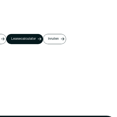
Leasecalculator
Inruilen