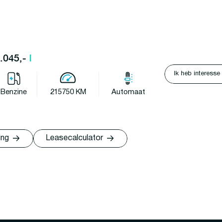
9.045,-
l
Ik heb interesse
Benzine
215750 KM
Automaat
ing
Leasecalculator