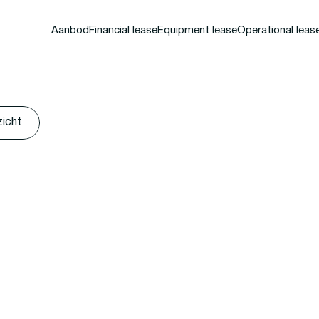
Aanbod
Financial lease
Equipment lease
Operational leas
zicht