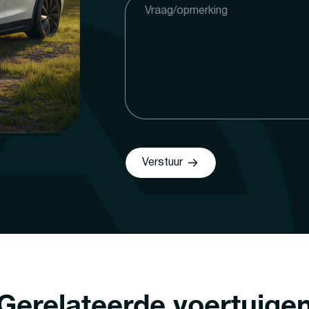
Verstuur
Gerelateerde voertuige