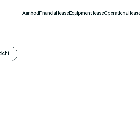
Aanbod
Financial lease
Equipment lease
Operational leas
zicht