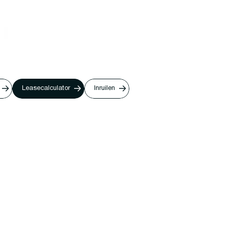
Leasecalculator
Inruilen