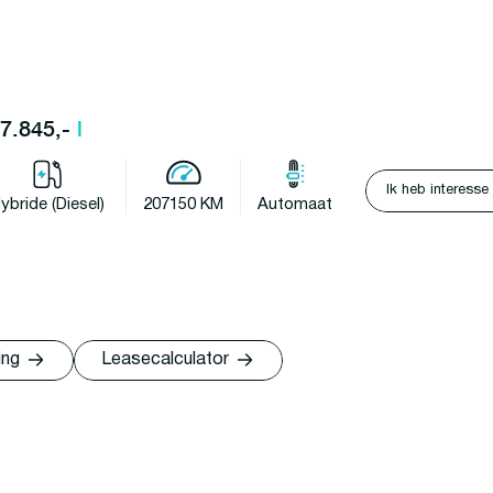
37.845,-
l
Ik heb interesse
ybride (Diesel)
207150 KM
Automaat
ing
Leasecalculator