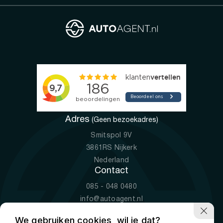
Adres
(Geen bezoekadres)
Smitspol 9V
3861RS Nijkerk
Nederland
Contact
085 - 048 0480
info@autoagent.nl
KVK: 77392078
We gebruiken cookies, wil je dat?