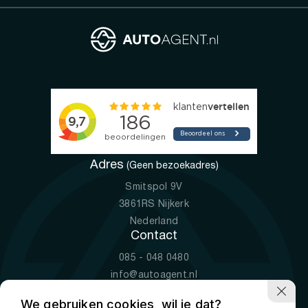
Adres
(Geen bezoekadres)
Smitspol 9V
3861RS Nijkerk
Nederland
Contact
085 - 048 0480
info@autoagent.nl
KVK: 77392078
We gebruiken cookies, wil je dat?