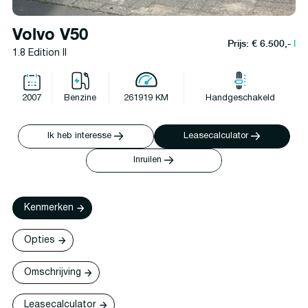
Volvo V50
Prijs: € 6.500,-
l
1.8 Edition II
2007
Benzine
261919 KM
Handgeschakeld
Ik heb interesse
Leasecalculator
Inruilen
Kenmerken
Opties
Omschrijving
Leasecalculator