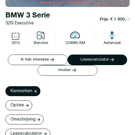
BMW 3 Serie
Prijs: € 7.900,-
l
320i Executive
2012
Benzine
224685 KM
Automaat
Ik heb interesse
Leasecalculator
Inruilen
Kenmerken
Opties
Omschrijving
Leasecalculator