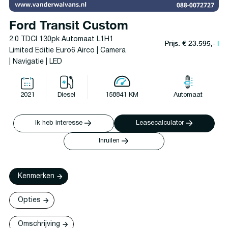
Ford Transit Custom
2.0 TDCI 130pk Automaat L1H1
Prijs: € 23.595,-
l
Limited Editie Euro6 Airco | Camera
| Navigatie | LED
2021
Diesel
158841 KM
Automaat
Ik heb interesse
Leasecalculator
Inruilen
Kenmerken
Opties
Omschrijving