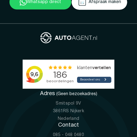
Whatsapp direct
Afspraak maken
Adres
(Geen bezoekadres)
Smitspol 9V
3861RS Nijkerk
Nederland
Contact
085 - 048 0480