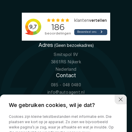
Adres
(Geen bezoekadres)
Smitspol 9V
3861RS Nijkerk
Nederland
Contact
085 - 048 0480
info@autoagent.nl
KVK: 77392078
We gebruiken cookies, wil je dat?
Openingstijden
Cookies zijn kleine tekstbestanden met informatie erin. Die
Ma-Vr
09:00 - 19:00
plaatsen we kort op je apparaat. Zo zien we bijvoorbeeld
Za
10:00 - 17:00
welke pagina’s je zag, waar je afhaakte en wat je invulde. Op