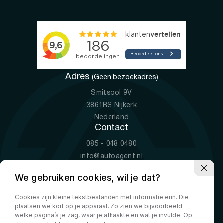
Adres
(Geen bezoekadres)
Smitspol 9V
3861RS Nijkerk
Nederland
Contact
085 - 048 0480
info@autoagent.nl
KVK: 77392078
We gebruiken cookies, wil je dat?
Openingstijden
Cookies zijn kleine tekstbestanden met informatie erin. Die
Ma-Vr
09:00 - 19:00
plaatsen we kort op je apparaat. Zo zien we bijvoorbeeld
Za
10:00 - 17:00
welke pagina’s je zag, waar je afhaakte en wat je invulde. Op