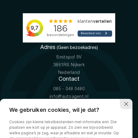
Adres
(Geen bezoekadres)
Smitspol 9V
3861RS Nijkerk
Nederland
Contact
085 - 048 0480
info@autoagent.nl
KVK: 77392078
We gebruiken cookies, wil je dat?
Openingstijden
Cookies zijn kleine tekstbestanden met informatie erin. Die
Ma-Vr
09:00 - 19:00
plaatsen we kort op je apparaat. Zo zien we bijvoorbeeld
Za
10:00 - 17:00
welke pagina’s je zag, waar je afhaakte en wat je invulde. Op