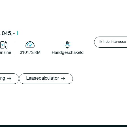
1.045,-
l
Ik heb interesse
enzine
310473 KM
Handgeschakeld
ing
Leasecalculator