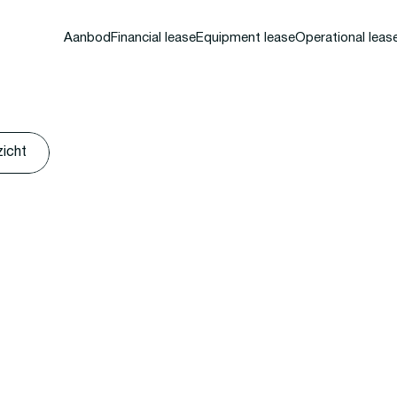
Aanbod
Financial lease
Equipment lease
Operational leas
zicht