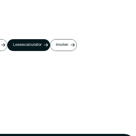
Leasecalculator
Inruilen