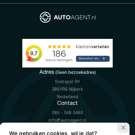
Adres
(Geen bezoekadres)
Smitspol 9V
3861RS Nijkerk
Nederland
Contact
085 - 048 0480
info@autoagent.nl
KVK: 77392078
We gebruiken cookies, wil je dat?