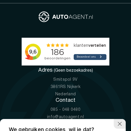
Adres
(Geen bezoekadres)
Smitspol 9V
3861RS Nijkerk
Nederland
Contact
085 - 048 0480
info@autoagent.nl
KVK: 77392078
We gebruiken cookies, wil je dat?