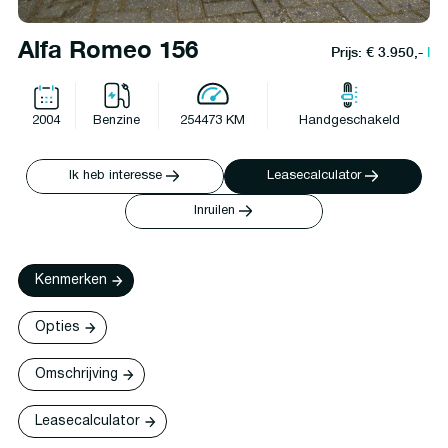
Alfa Romeo 156
Prijs: € 3.950,-
l
2004
Benzine
254473 KM
Handgeschakeld
Ik heb interesse
Leasecalculator
Inruilen
Kenmerken
Opties
Omschrijving
Leasecalculator