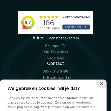
Adres
(Geen bezoekadres)
Smitspol 9V
3861RS Nijkerk
Nederland
Contact
085 - 048 0480
info@autoagent.nl
KVK: 77392078
We gebruiken cookies, wil je dat?
Openingstijden
Cookies zijn kleine tekstbestanden met informatie erin. Die
Ma-Vr
09:00 - 19:00
plaatsen we kort op je apparaat. Zo zien we bijvoorbeeld
Za
10:00 - 17:00
welke pagina’s je zag, waar je afhaakte en wat je invulde. Op