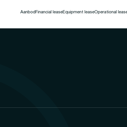
Aanbod
Financial lease
Equipment lease
Operational leas