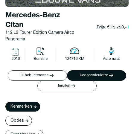
Mercedes-Benz
Citan
Prijs: € 15.750,-
l
112 L2 Tourer Edition Camera Airco
Panorama
2016
Benzine
124713 KM
Automaat
Ik heb interesse
Leasecalculator
Inruilen
Kenmerken
Opties