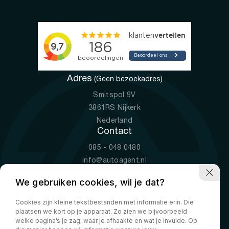
Adres
(Geen bezoekadres)
Smitspol 9V
3861RS Nijkerk
Nederland
Contact
085 - 048 0480
info@autoagent.nl
KVK: 77392078
We gebruiken cookies, wil je dat?
Openingstijden
Cookies zijn kleine tekstbestanden met informatie erin. Die
Ma-Vr
09:00 - 19:00
plaatsen we kort op je apparaat. Zo zien we bijvoorbeeld
Za
10:00 - 17:00
welke pagina’s je zag, waar je afhaakte en wat je invulde. Op