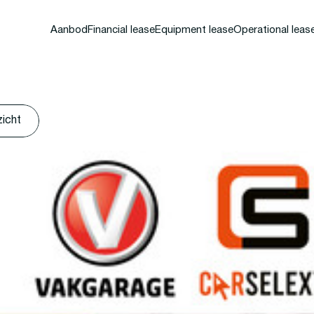
Aanbod
Financial lease
Equipment lease
Operational leas
zicht