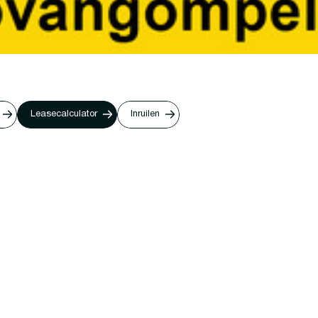
Leasecalculator
Inruilen