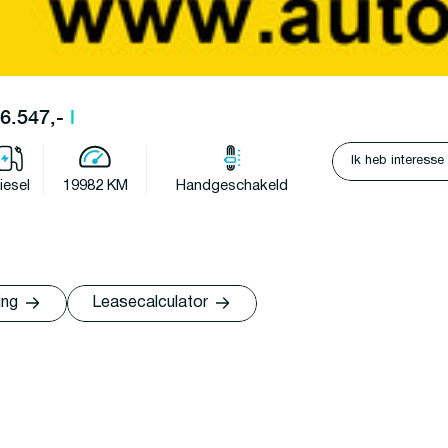
26.547,-
l
Ik heb interesse
iesel
19982 KM
Handgeschakeld
ing
Leasecalculator