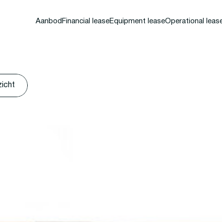
Aanbod
Financial lease
Equipment lease
Operational leas
zicht