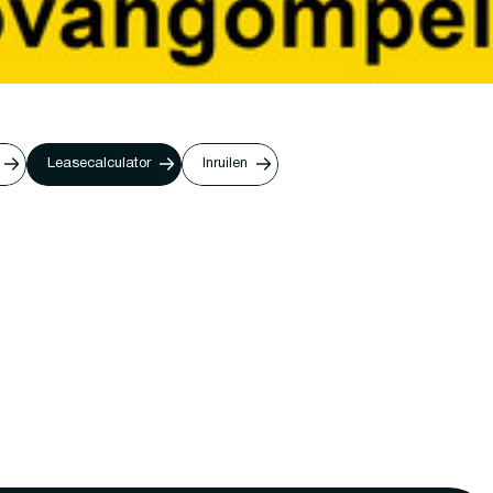
Leasecalculator
Inruilen