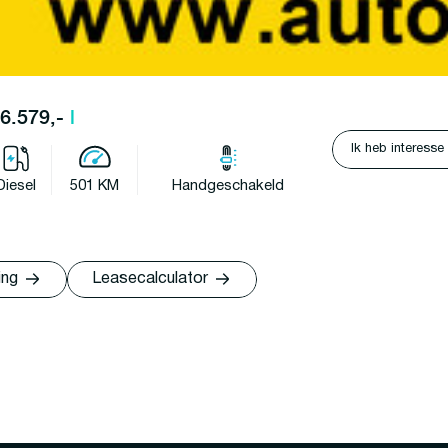
46.579,-
l
Ik heb interesse
Diesel
501 KM
Handgeschakeld
ing
Leasecalculator