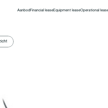
Aanbod
Financial lease
Equipment lease
Operational leas
zicht