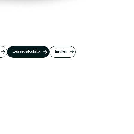
Leasecalculator
Inruilen