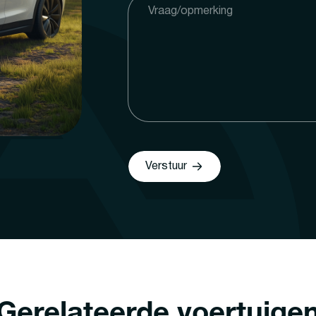
Verstuur
Gerelateerde voertuige