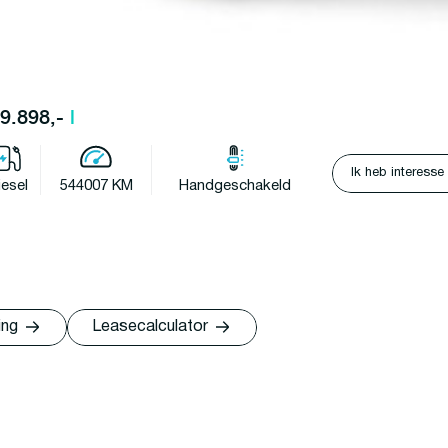
19.898,-
l
Ik heb interesse
iesel
544007 KM
Handgeschakeld
ing
Leasecalculator