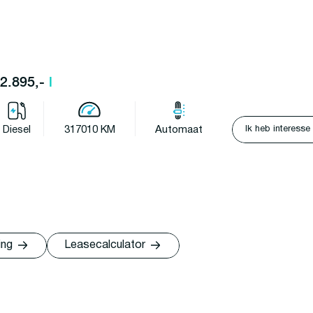
12.895,-
l
Ik heb interesse
Diesel
317010 KM
Automaat
ing
Leasecalculator