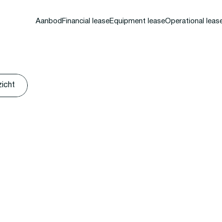
Aanbod
Financial lease
Equipment lease
Operational leas
zicht