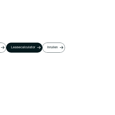
Leasecalculator
Inruilen