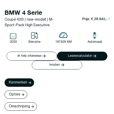
BMW 4 Serie
Prijs: € 28.945,-
l
Coupé 420i ( new-modell ) M-
Sport-Pack High Executive
2020
Benzine
197429 KM
Automaat
Ik heb interesse
Leasecalculator
Inruilen
Kenmerken
Opties
Omschrijving