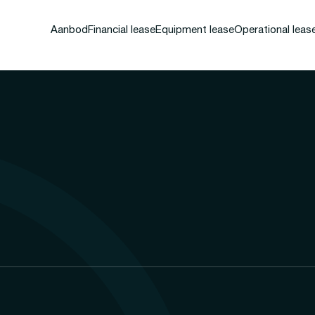
Aanbod
Financial lease
Equipment lease
Operational leas