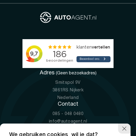
Adres
(Geen bezoekadres)
Smitspol 9V
3861RS Nijkerk
Nederland
Contact
085 - 048 0480
info@autoagent.nl
KVK: 77392078
We gebruiken cookies, wil je dat?