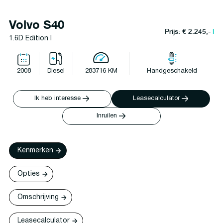
Volvo S40
Prijs: € 2.245,-
l
1.6D Edition I
2008
Diesel
283716 KM
Handgeschakeld
Ik heb interesse
Leasecalculator
Inruilen
Kenmerken
Opties
Omschrijving
Leasecalculator