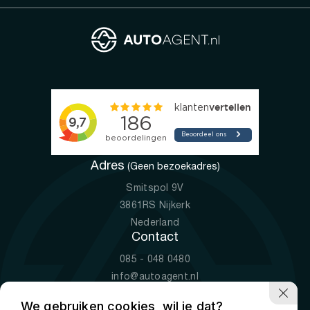
Adres
(Geen bezoekadres)
Smitspol 9V
3861RS Nijkerk
Nederland
Contact
085 - 048 0480
info@autoagent.nl
KVK: 77392078
We gebruiken cookies, wil je dat?