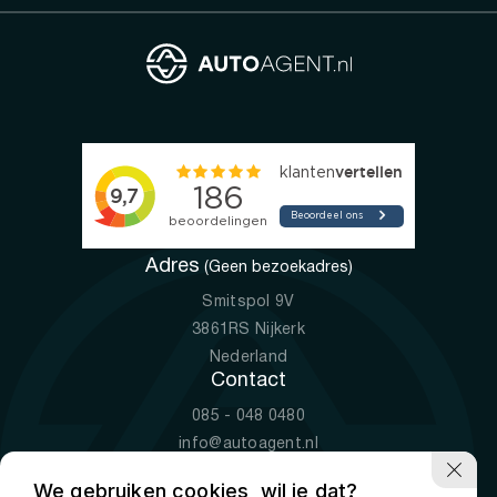
Adres
(Geen bezoekadres)
Smitspol 9V
3861RS Nijkerk
Nederland
Contact
085 - 048 0480
info@autoagent.nl
KVK: 77392078
We gebruiken cookies, wil je dat?