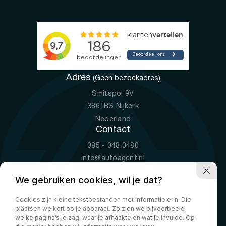
Adres
(Geen bezoekadres)
Smitspol 9V
3861RS Nijkerk
Nederland
Contact
085 - 048 0480
info@autoagent.nl
KVK: 77392078
We gebruiken cookies, wil je dat?
Openingstijden
Cookies zijn kleine tekstbestanden met informatie erin. Die
Ma-Vr
09:00 - 19:00
plaatsen we kort op je apparaat. Zo zien we bijvoorbeeld
Za
10:00 - 17:00
welke pagina’s je zag, waar je afhaakte en wat je invulde. Op