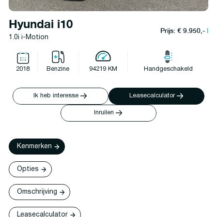
Hyundai i10
Prijs: € 9.950,-
l
1.0i i-Motion
2018
Benzine
94219 KM
Handgeschakeld
Ik heb interesse
Leasecalculator
Inruilen
Kenmerken
Opties
Omschrijving
Leasecalculator