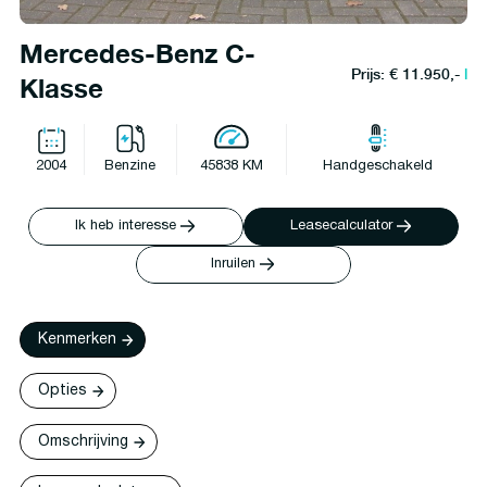
Mercedes-Benz C-
Prijs: € 11.950,-
l
Klasse
2004
Benzine
45838 KM
Handgeschakeld
Ik heb interesse
Leasecalculator
Inruilen
Kenmerken
Opties
Omschrijving