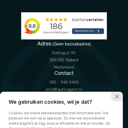
Adres
(Geen bezoekadres)
Smitspol 9V
3861RS Nijkerk
Nederland
Contact
085 - 048 0480
info@autoagent.nl
KVK: 77392078
We gebruiken cookies, wil je dat?
Openingstijden
Cookies zijn kleine tekstbestanden met informatie erin. Die
Ma-Vr
09:00 - 19:00
plaatsen we kort op je apparaat. Zo zien we bijvoorbeeld
Za
10:00 - 17:00
welke pagina’s je zag, waar je afhaakte en wat je invulde. Op