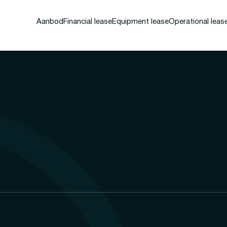
Aanbod
Financial lease
Equipment lease
Operational leas