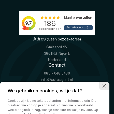
Adres
(Geen bezoekadres)
Smitspol 9V
3861RS Nijkerk
Nederland
Contact
085 - 048 0480
info@autoagent.nl
KVK: 77392078
We gebruiken cookies, wil je dat?
Openingstijden
Cookies zijn kleine tekstbestanden met informatie erin. Die
Ma-Vr
09:00 - 19:00
plaatsen we kort op je apparaat. Zo zien we bijvoorbeeld
Za
10:00 - 17:00
welke pagina’s je zag, waar je afhaakte en wat je invulde. Op