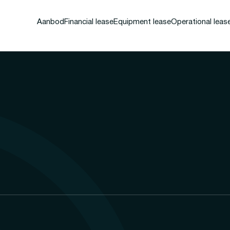
Aanbod
Financial lease
Equipment lease
Operational leas