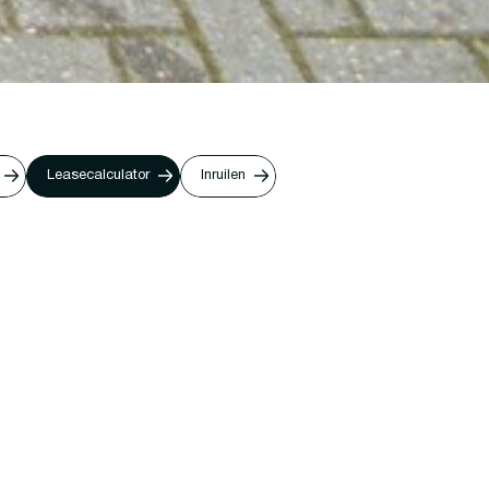
Leasecalculator
Inruilen