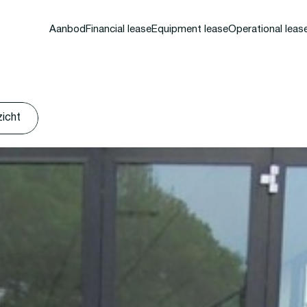
Aanbod
Financial lease
Equipment lease
Operational leas
zicht