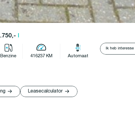
5.750,-
l
Ik heb interesse
Benzine
416237 KM
Automaat
ing
Leasecalculator