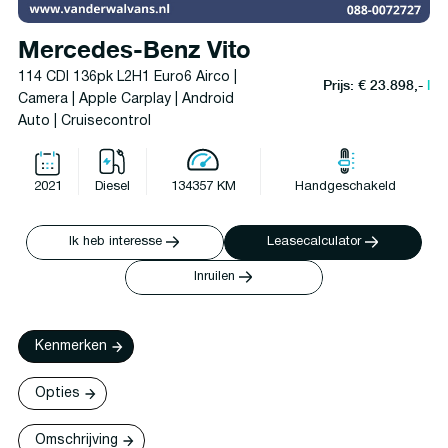
Mercedes-Benz Vito
114 CDI 136pk L2H1 Euro6 Airco |
Prijs: € 23.898,-
l
Camera | Apple Carplay | Android
Auto | Cruisecontrol
2021
Diesel
134357 KM
Handgeschakeld
Ik heb interesse
Leasecalculator
Inruilen
Kenmerken
Opties
Omschrijving