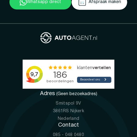
Whatsapp direct
Afspraak maken
Adres
(Geen bezoekadres)
Smitspol 9V
3861RS Nijkerk
Nederland
Contact
085 - 048 0480