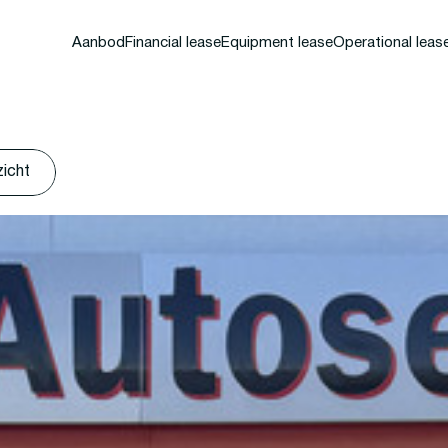
Aanbod
Financial lease
Equipment lease
Operational leas
zicht