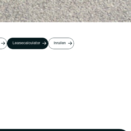
Leasecalculator
Inruilen