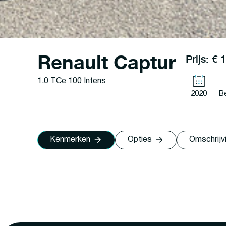
Renault Captur
Prijs: € 
1.0 TCe 100 Intens
2020
B
Kenmerken
Opties
Omschrijv