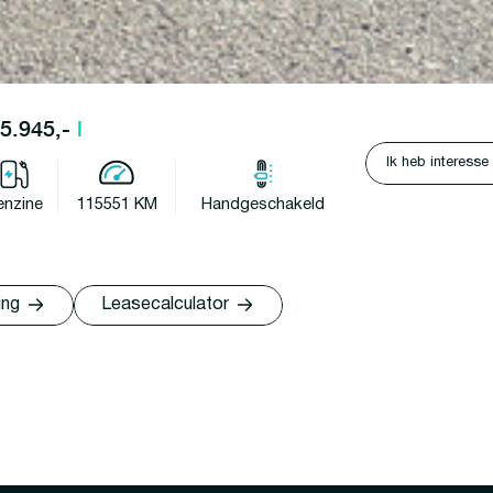
15.945,-
l
Ik heb interesse
enzine
115551 KM
Handgeschakeld
ing
Leasecalculator