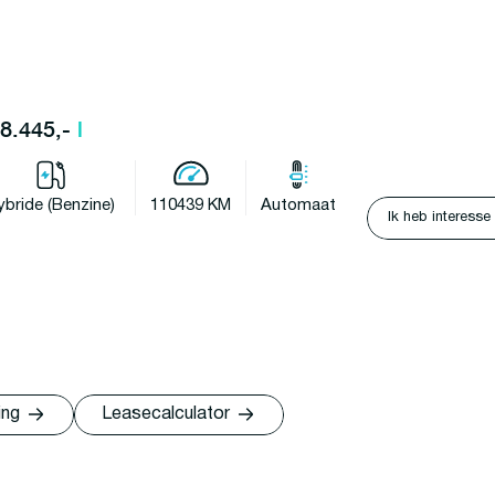
28.445,-
l
ybride (Benzine)
110439 KM
Automaat
Ik heb interesse
ing
Leasecalculator