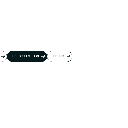
Leasecalculator
Inruilen