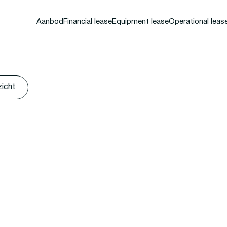
Aanbod
Financial lease
Equipment lease
Operational leas
zicht