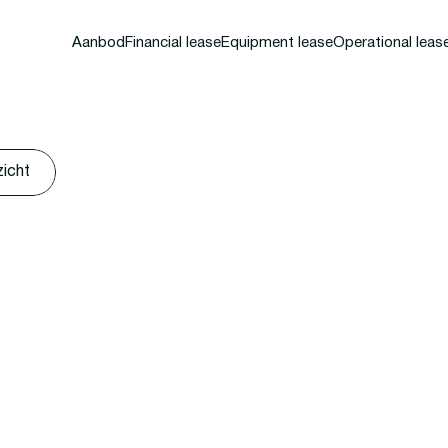
Aanbod
Financial lease
Equipment lease
Operational leas
zicht