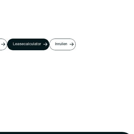
Leasecalculator
Inruilen