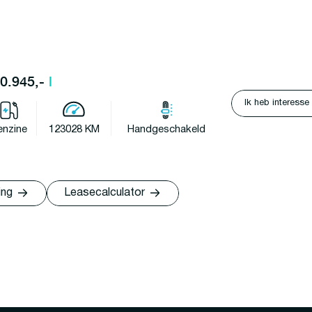
10.945,-
l
Ik heb interesse
enzine
123028 KM
Handgeschakeld
ing
Leasecalculator